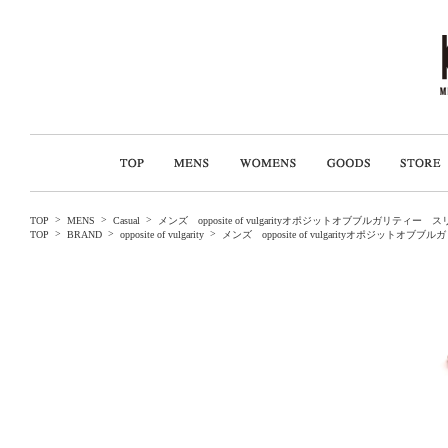
>
>
>
TOP
MENS
Casual
メンズ opposite of vulgarityオポジットオブブルガ
>
>
>
TOP
BRAND
opposite of vulgarity
メンズ opposite of vulgarityオポ